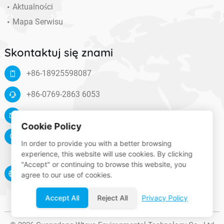
Aktualności
Mapa Serwisu
Skontaktuj się znami
+86-18925598087
+86-0769-2863 6053
info@wteya.com
Cookie Policy
Floor 14, F4 building, TianAn digital town, Nancheng
In order to provide you with a better browsing
District, Dongguan, Guangdong, China
experience, this website will use cookies. By clicking
"Accept" or continuing to browse this website, you
www.wteya.com
agree to our use of cookies.
Accept All
Reject All
Privacy Policy