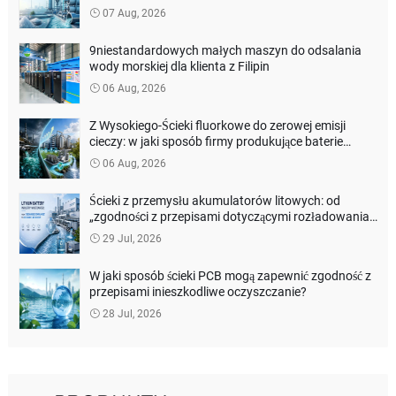
wypływ cieczy?
07 Aug, 2026
9niestandardowych małych maszyn do odsalania
wody morskiej dla klienta z Filipin
06 Aug, 2026
Z Wysokiego-Ścieki fluorkowe do zerowej emisji
cieczy: w jaki sposób firmy produkujące baterie
litowe mogą obniżyć koszty oczyszczania
06 Aug, 2026
środowiska?
Ścieki z przemysłu akumulatorów litowych: od
„zgodności z przepisami dotyczącymi rozładowania”
do odzyskiwania zasobów
29 Jul, 2026
W jaki sposób ścieki PCB mogą zapewnić zgodność z
przepisami inieszkodliwe oczyszczanie?
28 Jul, 2026