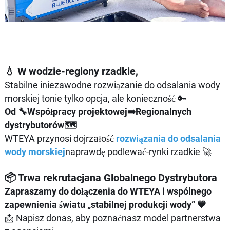
💧 W wodzie-regiony rzadkie,
Stabilne iniezawodne rozwiązanie do odsalania wody
morskiej tonie tylko opcja, ale konieczność 🔑
Od 🔧Współpracy projektowej➡️Regionalnych
dystrybutorów🗺️
WTEYA przynosi dojrzałość
rozwiązania do odsalania
wody morskiej
naprawdę podlewać-rynki rzadkie 🚀
📦 Trwa rekrutacjana Globalnego Dystrybutora
Zapraszamy do dołączenia do WTEYA i wspólnego
zapewnienia światu „stabilnej produkcji wody” 💙
📩 Napisz donas, aby poznaćnasz model partnerstwa