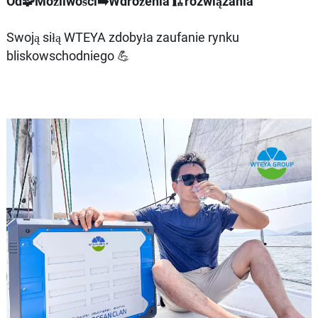
Od🧩Możliwości➡️Wdrożenia🏗️rozwiązania
Swoją siłą WTEYA zdobyła zaufanie rynku
bliskowschodniego 💪