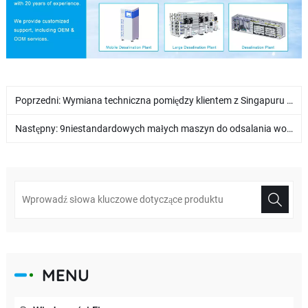
Poprzedni:
Wymiana techniczna pomiędzy klientem z Singapuru a WTEYA: Ulepszono mobilny sprzęt do odsalania wody morskiej!
Następny:
9niestandardowych małych maszyn do odsalania wody morskiej dla klienta z Filipin
MENU